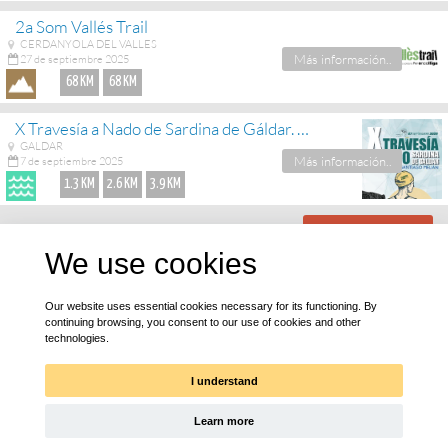
2a Som Vallés Trail
CERDANYOLA DEL VALLES
Más información..
27 de septiembre 2025
68 KM
68 KM
X Travesía a Nado de Sardina de Gáldar. Memorial Félix Santiago Melián
GALDAR
Más información..
7 de septiembre 2025
1.3 KM
2.6 KM
3.9 KM
ver más eventos
We use cookies
¡Bájate nuestra app!
Our website uses essential cookies necessary for its functioning. By
continuing browsing, you consent to our use of cookies and other
technologies.
I understand
Learn more