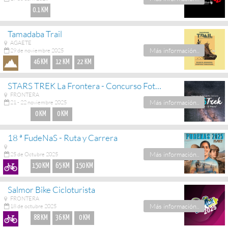
0.1 KM
Tamadaba Trail
AGAETE
Más información..
29 de noviembre 2025
46 KM
12 KM
22 KM
STARS TREK La Frontera - Concurso Fotografía Nocturna
FRONTERA
Más información..
21 - 22 noviembre 2025
0 KM
0 KM
18 ª FudeNaS - Ruta y Carrera
Más información..
25 de Octubre 2025
150 KM
65 KM
150 KM
Salmor Bike Cicloturista
FRONTERA
Más información..
18 de octubre 2025
88 KM
36 KM
0 KM