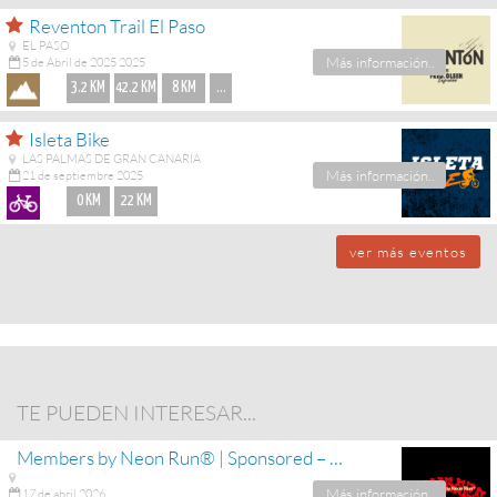
Reventon Trail El Paso
EL PASO
Más información..
5 de Abril de 2025 2025
3.2 KM
42.2 KM
8 KM
...
Isleta Bike
LAS PALMAS DE GRAN CANARIA
Más información..
21 de septiembre 2025
0 KM
22 KM
ver más eventos
TE PUEDEN INTERESAR...
Members by Neon Run® | Sponsored – Podoactiva La Palma
Más información..
17 de abril 2026